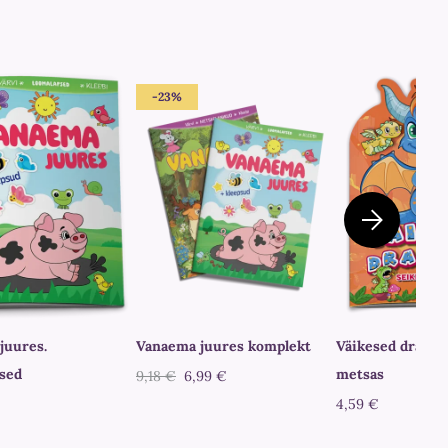
-23%
juures.
Vanaema juures komplekt
Väikesed draako
sed
metsas
9,18 €
6,99 €
4,59 €