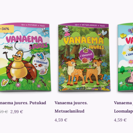
-34%
naema juures. Putukad
Vanaema juures.
Vanaema 
Metsaelanikud
Loomalap
59 €
2,99 €
4,59 €
4,59 €