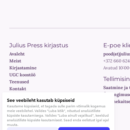
Julius Press kirjastus
E-poe kli
Avaleht
pood(at)juliu
Meist
+372 660 624
Kirjastamine
Avatud 10:00
UGC koostöö
Tellimisi
Teenused
Saatmine ja 
Kontakt
Üldtingimus
See veebileht kasutab küpsiseid
Andmekaitse
Kasutame küpsiseid, et tagada sulle parim võimalik kogemus
meie veebilehel. Valides "Luba kõik", nõustud analüütiliste
küpsiste kasutamisega. Valides "Luba ainult vajalikud", keeldud
analüütiliste küpsiste kasutamisest. Saad enda eelistust igal ajal
©Julius Press, 2026
muuta.