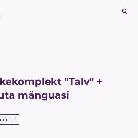
t
lisati ostukorvi.
Vaata ostukorvi
kekomplekt "Talv" +
uta mänguasi
müüdud