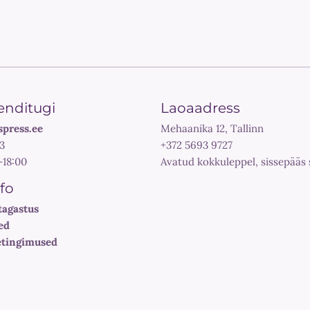
enditugi
Laoaadress
spress.ee
Mehaanika 12, Tallinn
3
+372 5693 9727
-18:00
Avatud kokkuleppel, sissepääs 
nfo
tagastus
ed
tingimused