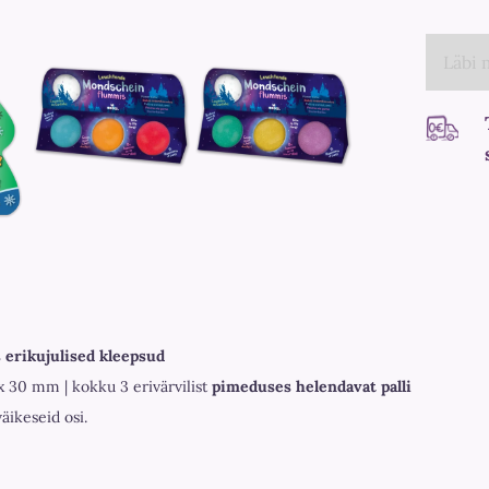
Läbi
 erikujulised kleepsud
x 30 mm | kokku 3 erivärvilist
pimeduses helendavat palli
väikeseid osi.