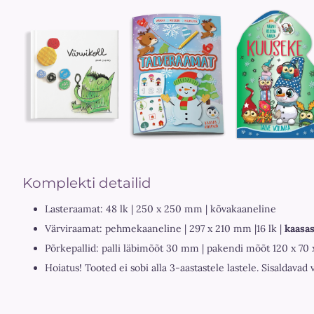
Komplekti detailid
Lasteraamat: 48 lk | 250 x 250 mm | kõvakaaneline
Värviraamat: pehmekaaneline | 297 x 210 mm |16 lk |
kaasas
Põrkepallid: palli läbimõõt 30 mm | pakendi mõõt 120 x 70 
Hoiatus! Tooted ei sobi alla 3-aastastele lastele. Sisaldavad 