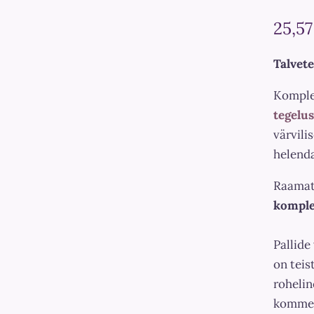
25,57
Talvete
Komple
tegelu
värvili
helend
Raamat
komple
Pallide
on teis
rohelin
kommen