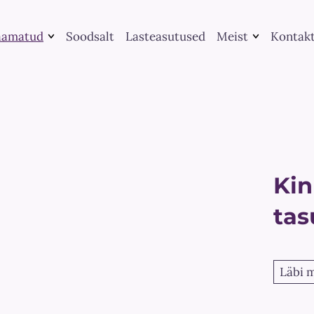
aamatud
Soodsalt
Lasteasutused
Meist
Kontak
Raamatute
Kategooria järgi
kirjastamine
Leia raamat
UGC koostöö
Me peame rääkima
Teenused
Suveraamatud
Kin
tas
Läbi 