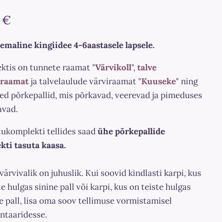
 €
emaline kingiidee 4-6aastasele lapsele.
ktis on tunnete raamat "
Värvikoll
",
talve
sraamat
ja talvelaulude värviraamat "
Kuuseke
" ning
sed põrkepallid, mis põrkavad, veerevad ja pimeduses
avad.
ukomplekti tellides saad
ühe
põ
rkepallide
kti tasuta kaasa
.
 värvivalik on juhuslik. Kui soovid kindlasti karpi, kus
te hulgas sinine pall või karpi, kus on teiste hulgas
e pall, lisa oma soov tellimuse vormistamisel
taaridesse.