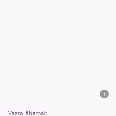
1
/
2
Vaata lähemalt