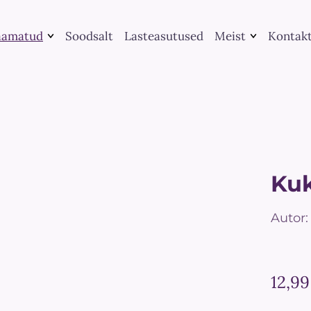
aamatud
Soodsalt
Lasteasutused
Meist
Kontak
Raamatute
Kategooria järgi
kirjastamine
Leia raamat
UGC koostöö
Me peame rääkima
Teenused
Suveraamatud
Ku
Autor:
12,99