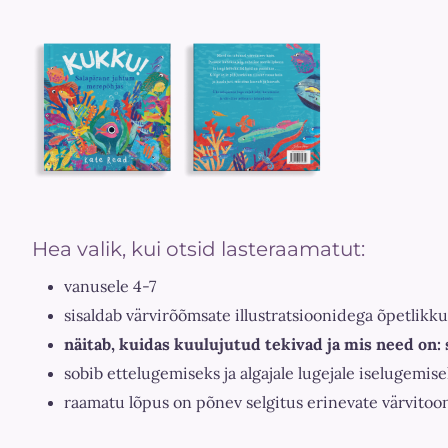
Hea valik, kui otsid lasteraamatut:
vanusele 4-7
sisaldab värvirõõmsate illustratsioonidega õpetlikk
näitab, kuidas kuulujutud tekivad ja mis need on: 
sobib ettelugemiseks ja algajale lugejale iselugemis
raamatu lõpus on põnev selgitus erinevate värvitoo