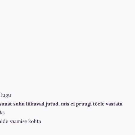
u lugu
suust suhu liikuvad jutud, mis ei pruugi tõele vastata
eks
nide saamise kohta