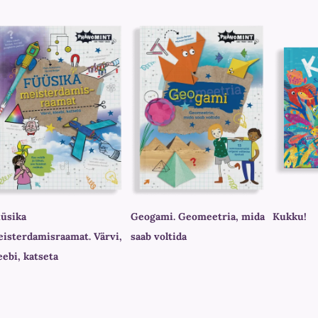
üsika
Geogami. Geomeetria, mida
Kukku!
isterdamisraamat. Värvi,
saab voltida
eebi, katseta