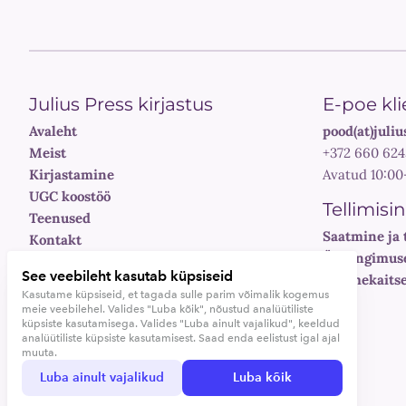
Julius Press kirjastus
E-poe kli
Avaleht
pood(at)juliu
Meist
+372 660 624
Kirjastamine
Avatud 10:00
UGC koostöö
Tellimisi
Teenused
Saatmine ja 
Kontakt
Üldtingimus
See veebileht kasutab küpsiseid
Andmekaitse
Kasutame küpsiseid, et tagada sulle parim võimalik kogemus
meie veebilehel. Valides "Luba kõik", nõustud analüütiliste
küpsiste kasutamisega. Valides "Luba ainult vajalikud", keeldud
analüütiliste küpsiste kasutamisest. Saad enda eelistust igal ajal
©Julius Press, 2026
muuta.
Luba ainult vajalikud
Luba kõik