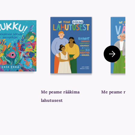
Me peame rääkima
Me peame rääki
lahutusest