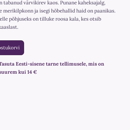
 tabanud värvikirev kaos. Punane kaheksajalg,
e merikilpkonn ja isegi hõbehallid haid on paanikas.
elle põhjuseks on tilluke roosa kala, kes otsib
aaslast.
ostukorvi
Tasuta Eesti-sisene tarne tellimusele, mis on
suurem kui 14 €