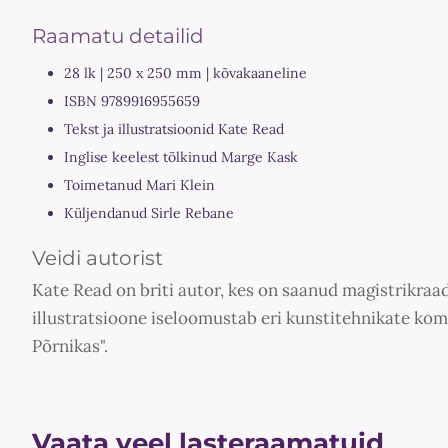
Raamatu detailid
28 lk | 250 x 250 mm | kõvakaaneline
ISBN 9789916955659
Tekst ja illustratsioonid Kate Read
Inglise keelest tõlkinud Marge Kask
Toimetanud Mari Klein
Küljendanud Sirle Rebane
Veidi autorist
Kate Read on briti autor, kes on saanud magistrikraa
illustratsioone iseloomustab eri kunstitehnikate kom
Põrnikas".
Vaata veel lasteraamatuid