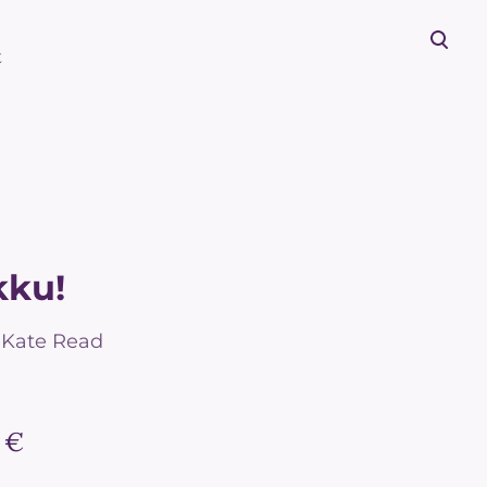
t
lisati ostukorvi.
Vaata ostukorvi
kku!
 Kate Read
 €