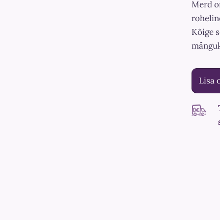
Merd on
rohelin
Kõige s
mänguk
Lisa 