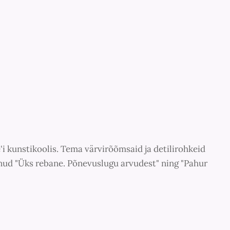
i kunstikoolis. Tema värvirõõmsaid ja detilirohkeid
unud "Üks rebane. Põnevuslugu arvudest" ning "Pahur