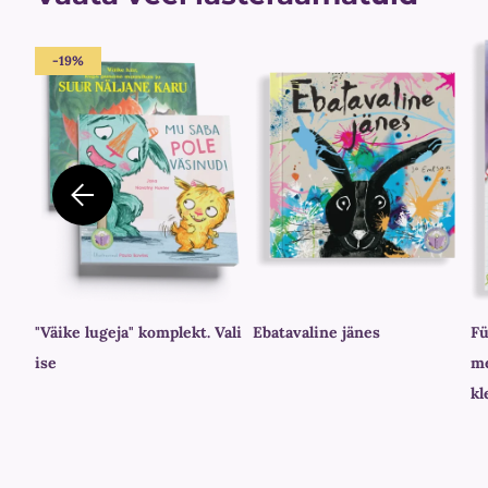
-19%
"Väike lugeja" komplekt. Vali
Ebatavaline jänes
Fü
ise
me
kl