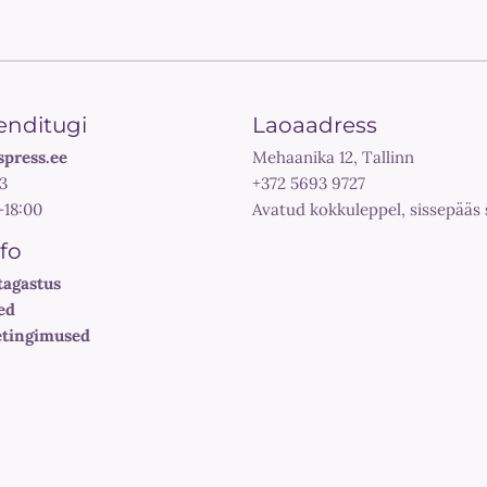
enditugi
Laoaadress
spress.ee
Mehaanika 12, Tallinn
3
+372 5693 9727
-18:00
Avatud kokkuleppel, sissepääs 
nfo
tagastus
ed
tingimused