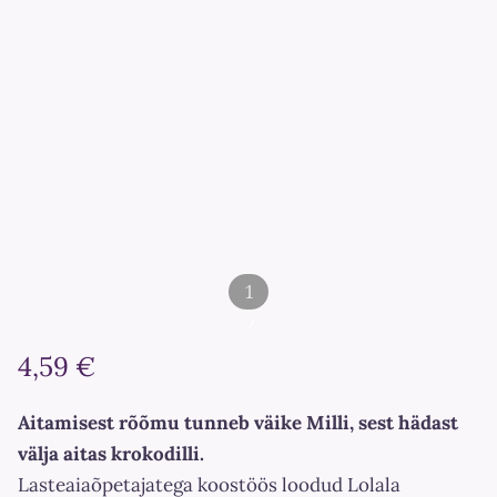
1
/
4,59 €
2
Aitamisest rõõmu tunneb väike Milli, sest hädast
välja aitas krokodilli.
Lasteaiaõpetajatega koostöös loodud Lolala