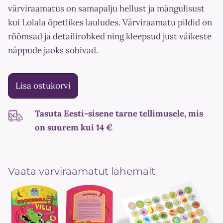
värviraamatus on samapalju hellust ja mängulisust
kui Lolala õpetlikes lauludes. Värviraamatu pildid on
rõõmsad ja detailirohked ning kleepsud just väikeste
näppude jaoks sobivad.
Lisa ostukorvi
Tasuta Eesti-sisene tarne tellimusele, mis
on suurem kui 14 €
Vaata värviraamatut lähemalt