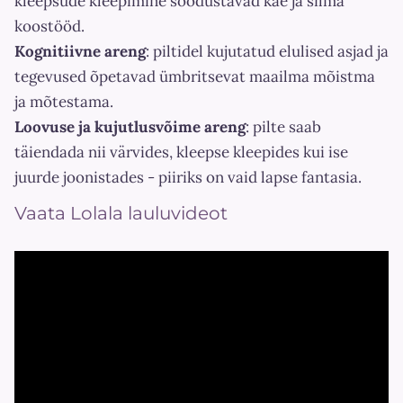
kleepsude kleepimine soodustavad käe ja silma
koostööd.
Kognitiivne areng
: piltidel kujutatud elulised asjad ja
tegevused õpetavad ümbritsevat maailma mõistma
ja mõtestama.
Loovuse ja kujutlusvõime areng
: pilte saab
täiendada nii värvides, kleepse kleepides kui ise
juurde joonistades - piiriks on vaid lapse fantasia.
Vaata Lolala lauluvideot