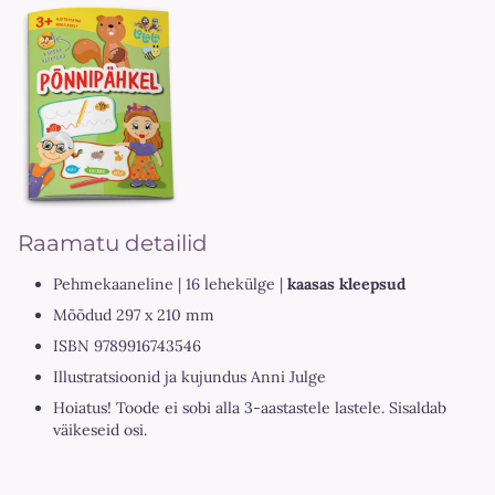
Raamatu detailid
Pehmekaaneline | 16 lehekülge |
kaasas kleepsud
Mõõdud 297 x 210 mm
ISBN 9789916743546
Illustratsioonid ja kujundus Anni Julge
Hoiatus! Toode ei sobi alla 3-aastastele lastele. Sisaldab
väikeseid osi.