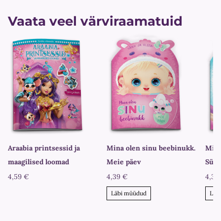
Vaata veel värviraamatuid
Araabia printsessid ja
Mina olen sinu beebinukk.
Mina
maagilised loomad
Meie päev
Sünn
4,59 €
4,39 €
4,39
Läbi müüdud
Läb