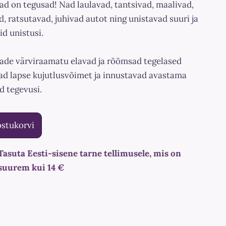
gad on tegusad! Nad laulavad, tantsivad, maalivad,
d, ratsutavad, juhivad autot ning unistavad suuri ja
id unistusi.
gade värviraamatu elavad ja rõõmsad tegelased
ad lapse kujutlusvõimet ja innustavad avastama
d tegevusi.
ostukorvi
Tasuta Eesti-sisene tarne tellimusele, mis on
suurem kui 14 €