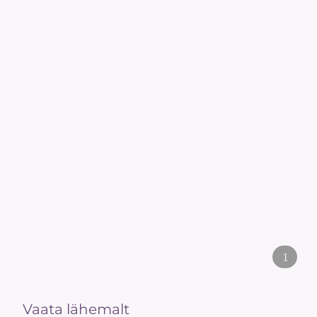
1
/
2
Vaata lähemalt