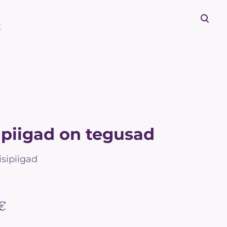
t
lisati ostukorvi.
Vaata ostukorvi
ipiigad on tegusad
Pisipiigad
 €