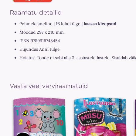
Raamatu detailid
Pehmekaaneline | 16 lehekülge |
kaasas kleepsud
Mõõdud 297 x 210 mm
ISBN 9789916743454
Kujundus Anni Julge
Hoiatus! Toode ei sobi alla 3-aastastele lastele. Sisaldab väi
Vaata veel värviraamatuid