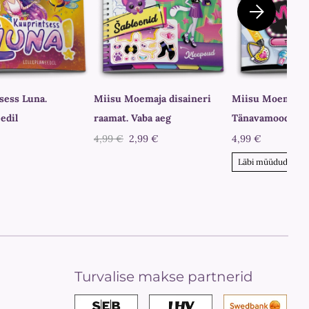
sess Luna.
Miisu Moemaja disaineri
Miisu Moemaja ka
eedil
raamat. Vaba aeg
Tänavamood
4,99 €
2,99 €
4,99 €
Läbi müüdud
Turvalise makse partnerid