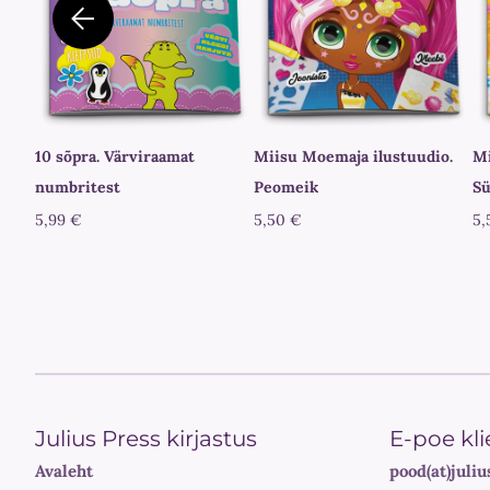
10 sõpra. Värviraamat
Miisu Moemaja ilustuudio.
Mi
numbritest
Peomeik
Sü
5,99 €
5,50 €
5,
Julius Press kirjastus
E-poe kli
Avaleht
pood(at)juliu