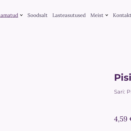
aamatud
Soodsalt
Lasteasutused
Meist
Kontak
Raamatute
Kategooria järgi
kirjastamine
Leia raamat
UGC koostöö
Me peame rääkima
Teenused
Suveraamatud
Pis
Sari: 
4,59