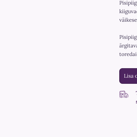
Pisipii
kiiguva
väikese
Pisipii
ärgitav
toredai
Lisa 