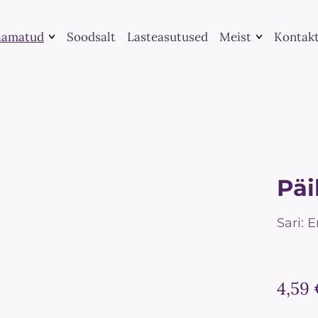
aamatud
Soodsalt
Lasteasutused
Meist
Kontak
Raamatute
Kategooria järgi
kirjastamine
Leia raamat
UGC koostöö
Me peame rääkima
Teenused
Suveraamatud
Päi
Sari: 
4,59