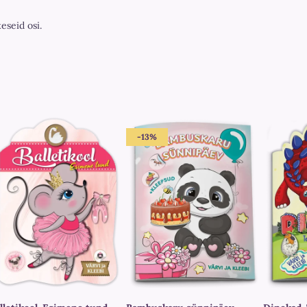
keseid osi.
-13%