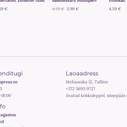
lletikool. Esimene tund
Bambuskaru sünnipäev
Dinokad. 
59 €
4,59 €
3,99 €
4,59 €
enditugi
Laoaadress
spress.ee
Mehaanika 12, Tallinn
3
+372 5693 9727
-18:00
Avatud kokkuleppel, sissepääs 
nfo
tagastus
ed