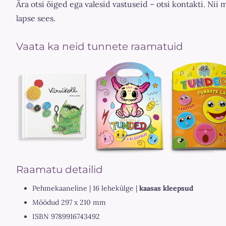
Ära otsi õiged ega valesid vastuseid – otsi kontakti. Nii
lapse sees.
Vaata ka neid tunnete raamatuid
Raamatu detailid
Pehmekaaneline | 16 lehekülge |
kaasas kleepsud
Mõõdud 297 x 210 mm
ISBN 9789916743492