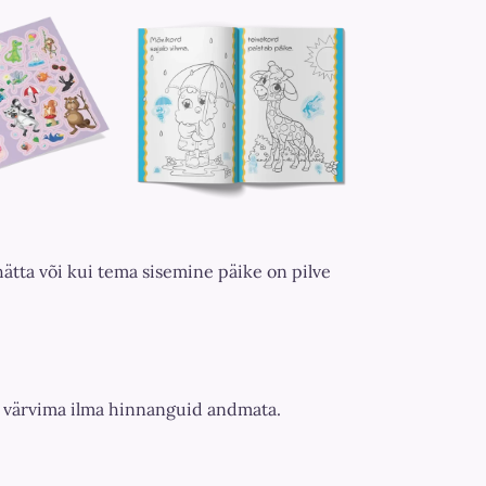
hätta või kui tema sisemine päike on pilve
lte värvima ilma hinnanguid andmata.