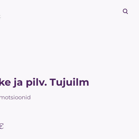
t
lisati ostukorvi.
Vaata ostukorvi
ke ja pilv. Tujuilm
Emotsioonid
 €