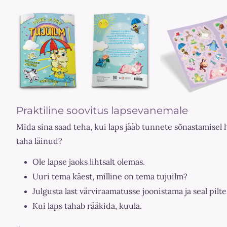
Praktiline soovitus lapsevanemale
Mida sina saad teha, kui laps jääb tunnete sõnastamisel 
taha läinud?
Ole lapse jaoks lihtsalt olemas.
Uuri tema käest, milline on tema tujuilm?
Julgusta last värviraamatusse joonistama ja seal pi
Kui laps tahab rääkida, kuula.