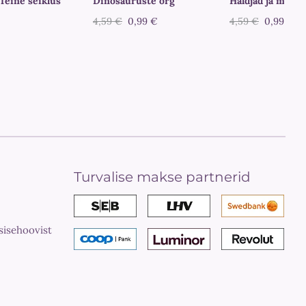
Teine seiklus
Dinosauruste org
Haldjad ja maagi
4,59 €
0,99 €
4,59 €
0,99 €
Turvalise makse partnerid
sisehoovist