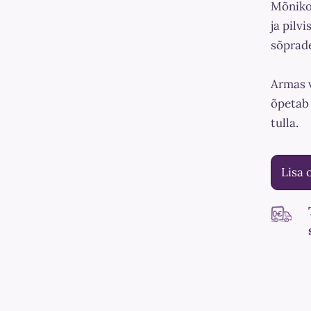
Mõniko
ja pilv
sõprade
Armas 
õpetab 
tulla.
Lisa 