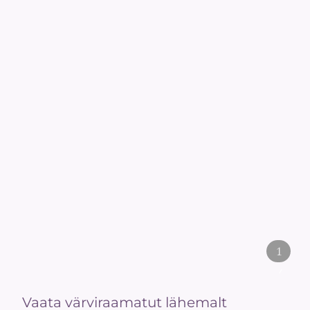
1
/
2
Vaata värviraamatut lähemalt