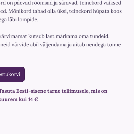
rd on päevad rõõmsad ja säravad, teinekord vaiksed
ised. Mõnikord tahad olla üksi, teinekord hüpata koos
ga läbi lompide.
värviraamat kutsub last märkama oma tundeid,
neid värvide abil väljendama ja aitab nendega toime
ostukorvi
Tasuta Eesti-sisene tarne tellimusele, mis on
suurem kui 14 €