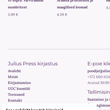
10 sõpra. Värviraamat
Araabia printsessid ja
Ba
numbritest
maagilised loomad
4,
5,99 €
4,59 €
Julius Press kirjastus
E-poe kli
Avaleht
pood(at)juliu
Meist
+372 660 624
Kirjastamine
Avatud 10:00
UGC koostöö
Tellimisi
Teenused
Saatmine ja 
Kontakt
Üldtingimus