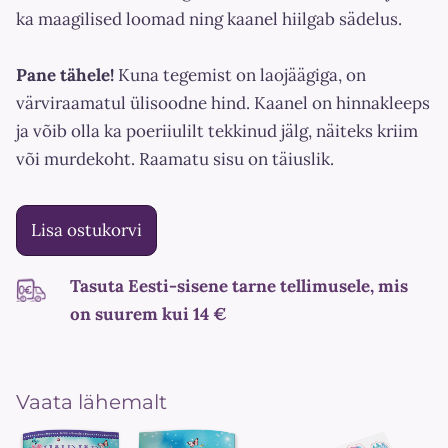
ka maagilised loomad ning kaanel hiilgab sädelus.
Pane tähele!
Kuna tegemist on laojäägiga, on
värviraamatul ülisoodne hind. Kaanel on hinnakleeps
ja võib olla ka poeriiulilt tekkinud jälg, näiteks kriim
või murdekoht. Raamatu sisu on täiuslik.
Lisa ostukorvi
Tasuta Eesti-sisene tarne tellimusele, mis
on suurem kui 14 €
Vaata lähemalt