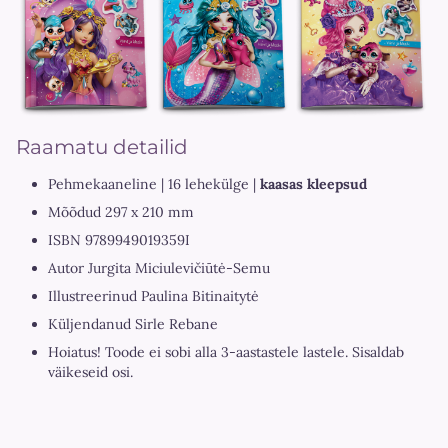
Raamatu detailid
Pehmekaaneline | 16 lehekülge |
kaasas kleepsud
Mõõdud 297 x 210 mm
ISBN 9789949019359I
Autor Jurgita Miciulevičiūtė-Semu
Illustreerinud Paulina Bitinaitytė
Küljendanud Sirle Rebane
Hoiatus! Toode ei sobi alla 3-aastastele lastele. Sisaldab
väikeseid osi.