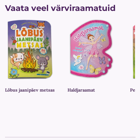
Vaata veel värviraamatuid
Lõbus jaanipäev metsas
Haldjaraamat
Peid