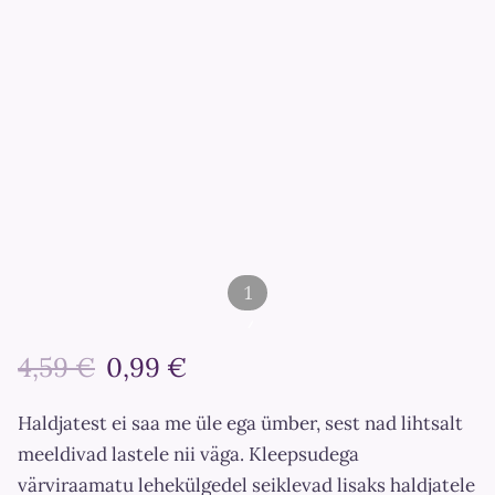
1
/
4,59 €
0,99 €
2
Haldjatest ei saa me üle ega ümber, sest nad lihtsalt
meeldivad lastele nii väga. Kleepsudega
värviraamatu lehekülgedel seiklevad lisaks haldjatele