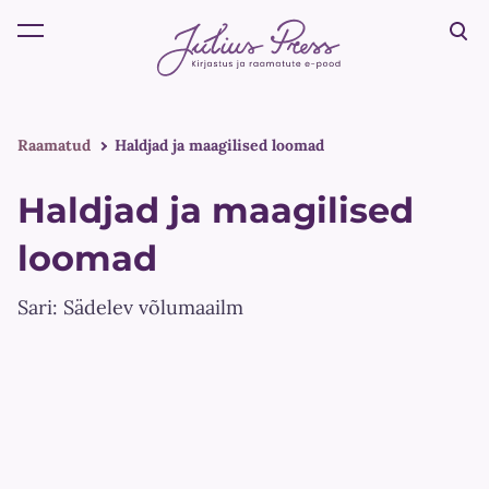
lisati ostukorvi.
Vaata ostukorvi
Raamatud
Haldjad ja maagilised loomad
Haldjad ja maagilised
loomad
Sari: Sädelev võlumaailm