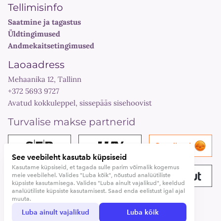
Tellimisinfo
Saatmine ja tagastus
Üldtingimused
Andmekaitsetingimused
Laoaadress
Mehaanika 12, Tallinn
+372 5693 9727
Avatud kokkuleppel, sissepääs sisehoovist
Turvalise makse partnerid
See veebileht kasutab küpsiseid
Kasutame küpsiseid, et tagada sulle parim võimalik kogemus
meie veebilehel. Valides "Luba kõik", nõustud analüütiliste
küpsiste kasutamisega. Valides "Luba ainult vajalikud", keeldud
analüütiliste küpsiste kasutamisest. Saad enda eelistust igal ajal
muuta.
©Julius Press, 2026
Luba ainult vajalikud
Luba kõik