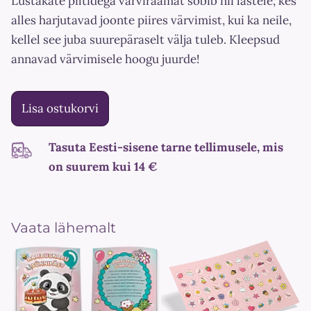
Lustakate piltidega värviraamat sobib nii lastele, kes
alles harjutavad joonte piires värvimist, kui ka neile,
kellel see juba suurepäraselt välja tuleb. Kleepsud
annavad värvimisele hoogu juurde!
Lisa ostukorvi
Tasuta Eesti-sisene tarne tellimusele, mis
on suurem kui 14 €
Vaata lähemalt