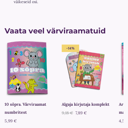
väikeseid osi.
Vaata veel värviraamatuid
-14%
10 sõpra. Värviraamat
Algaja kirjutaja komplekt
Araa
numbritest
maag
9,18 €
7,89 €
5,99 €
4,59