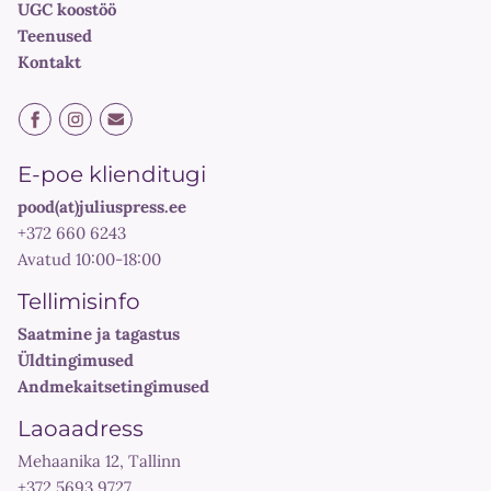
UGC koostöö
Teenused
Kontakt
E-poe klienditugi
pood(at)juliuspress.ee
+372 660 6243
Avatud 10:00-18:00
Tellimisinfo
Saatmine ja tagastus
Üldtingimused
Andmekaitsetingimused
Laoaadress
Mehaanika 12, Tallinn
+372 5693 9727