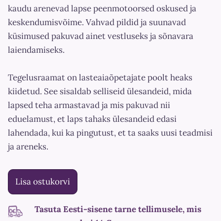
kaudu arenevad lapse peenmotoorsed oskused ja
keskendumisvõime. Vahvad pildid ja suunavad
küsimused pakuvad ainet vestluseks ja sõnavara
laiendamiseks.
Tegelusraamat on lasteaiaõpetajate poolt heaks
kiidetud. See sisaldab selliseid ülesandeid, mida
lapsed teha armastavad ja mis pakuvad nii
eduelamust, et laps tahaks ülesandeid edasi
lahendada, kui ka pingutust, et ta saaks uusi teadmisi
ja areneks.
Lisa ostukorvi
Tasuta Eesti-sisene tarne tellimusele, mis