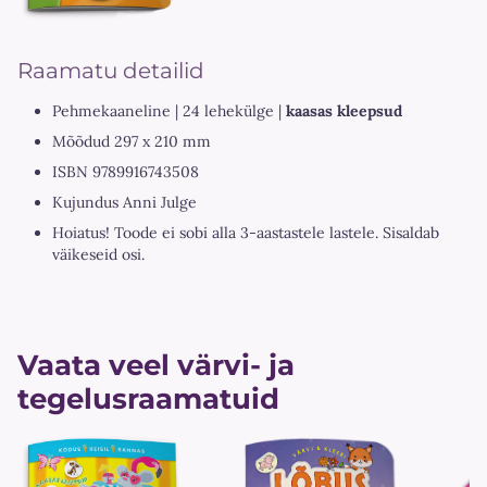
Raamatu detailid
Pehmekaaneline | 24 lehekülge |
kaasas kleepsud
Mõõdud 297 x 210 mm
ISBN 9789916743508
Kujundus Anni Julge
Hoiatus! Toode ei sobi alla 3-aastastele lastele. Sisaldab
väikeseid osi.
Vaata veel värvi- ja
tegelusraamatuid