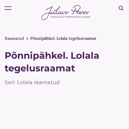
lisati ostukorvi.
Vaata ostukorvi
Raamatud
Põnnipähkel. Lolala tegelusraamat
Põnnipähkel. Lolala
tegelusraamat
Sari: Lolala raamatud