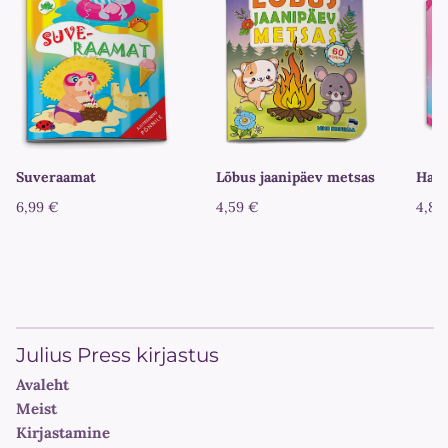
Suveraamat
Lõbus jaanipäev metsas
Hald
6,99 €
4,59 €
4,89
Julius Press kirjastus
Avaleht
Meist
Kirjastamine