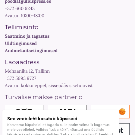
pood(at)juliuspress.ee
+372 660 6243
Avatud 10:00-18:00
Tellimisinfo
Saatmine ja tagastus
Üldtingimused
Andmekaitsetingimused
Laoaadress
Mehaanika 12, Tallinn
+372 5693 9727
Avatud kokkuleppel, sissepääs sisehoovist
Turvalise makse partnerid
See veebileht kasutab küpsiseid
Kasutame küpsiseid, et tagada sulle parim võimalik kogemus
meie veebilehel. Valides "Luba kõik", nõustud analüütiliste
küpsiste kasutamisega. Valides "Luba ainult vajalikud", keeldud