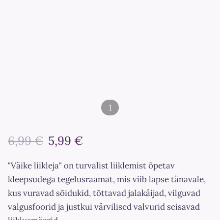
1
/
6,99 €
5,99 €
2
"Väike liikleja" on turvalist liiklemist õpetav
kleepsudega tegelusraamat, mis viib lapse tänavale,
kus vuravad sõidukid, tõttavad jalakäijad, vilguvad
valgusfoorid ja justkui värvilised valvurid seisavad