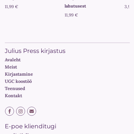
lahutusest
11,99 €
3,99
11,99 €
Julius Press kirjastus
Avaleht
Meist
Kirjastamine
UGC koostöö
Teenused
Kontakt
E-poe klienditugi