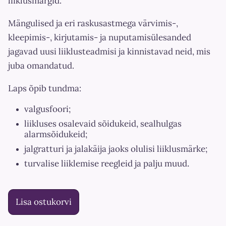
liiklusmärgid.
Mängulised ja eri raskusastmega värvimis-,
kleepimis-, kirjutamis- ja nuputamisülesanded
jagavad uusi liiklusteadmisi ja kinnistavad neid, mis
juba omandatud.
Laps õpib tundma:
valgusfoori;
liikluses osalevaid sõidukeid, sealhulgas
alarmsõidukeid;
jalgratturi ja jalakäija jaoks olulisi liiklusmärke;
.
turvalise liiklemise reegleid ja palju muud
Lisa ostukorvi