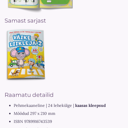
Samast sarjast
Raamatu detailid
Pehmekaaneline | 24 lehekülge |
kaasas kleepsud
Mõõdud 297 x 210 mm
ISBN 9789916743539