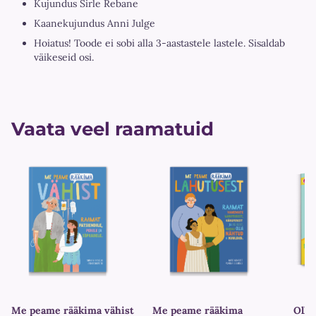
Kujundus Sirle Rebane
Kaanekujundus Anni Julge
Hoiatus! Toode ei sobi alla 3-aastastele lastele. Sisaldab
väikeseid osi.
Vaata veel raamatuid
Me peame rääkima vähist
Me peame rääkima
Olli