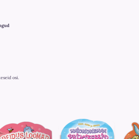
ingud
keseid osi.