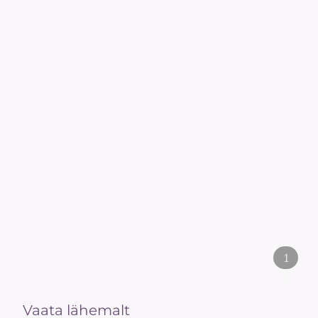
1
/
2
Vaata lähemalt