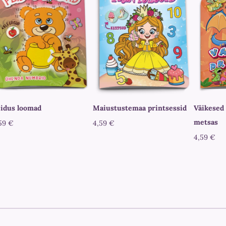
idus loomad
Maiustustemaa printsessid
Väikesed 
metsas
59 €
4,59 €
4,59 €