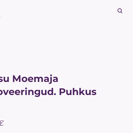
t
lisati ostukorvi.
Vaata ostukorvi
isu Moemaja
oveeringud. Puhkus
 €