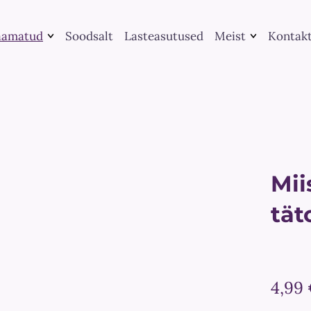
aamatud
Soodsalt
Lasteasutused
Meist
Kontak
Raamatute
Kategooria järgi
kirjastamine
Leia raamat
UGC koostöö
Me peame rääkima
Teenused
Suveraamatud
Mi
tät
4,99