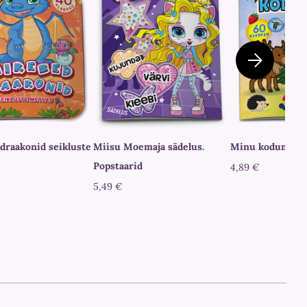
draakonid seikluste
Miisu Moemaja sädelus.
Minu kodumaa
Popstaarid
4,89 €
5,49 €