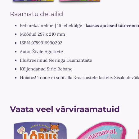
Raamatu detailid
Pehmekaaneline | 16 lehekülge |
kaasas ajutised tätoveer
Mõõdud 297 x 210 mm
ISBN 9789916990292
Autor Živile Agurkyte
Illustreerinud Neringa Daumantaite
Küljendanud Sirle Rebane
Hoiatus! Toode ei sobi alla 3-aastastele lastele. Sisaldab väi
Vaata veel värviraamatuid