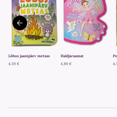
Lõbus jaanipäev metsas
Haldjaraamat
Pe
4,59 €
4,89 €
4,