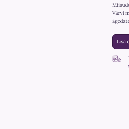
Miisude
Värvi m
ägedate
Lisa 