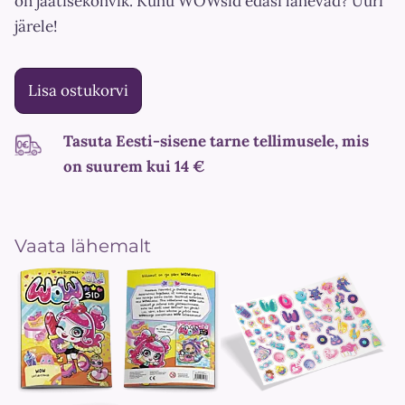
on jäätisekohvik. Kuhu WOWsid edasi lähevad? Uuri
järele!
Lisa ostukorvi
Tasuta Eesti-sisene tarne tellimusele, mis
on suurem kui 14 €
Vaata lähemalt