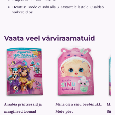
Hoiatus! Toode ei sobi alla 3-aastastele lastele. Sisaldab
väikeseid osi.
Vaata veel värviraamatuid
Araabia printsessid ja
Mina olen sinu beebinukk.
Mina
maagilised loomad
Meie päev
Sünn