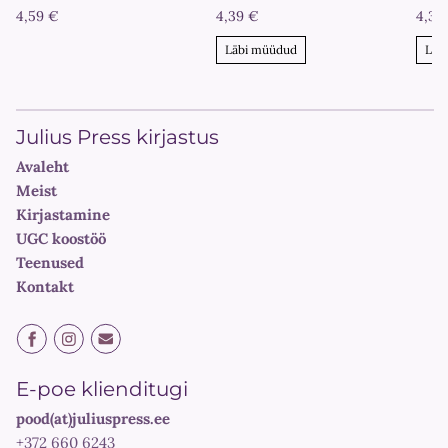
4,59 €
4,39 €
4,39
Läbi müüdud
Läb
Julius Press kirjastus
Avaleht
Meist
Kirjastamine
UGC koostöö
Teenused
Kontakt
E-poe klienditugi
pood(at)juliuspress.ee
+372 660 6243