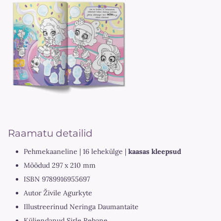
Raamatu detailid
Pehmekaaneline | 16 lehekülge |
kaasas kleepsud
Mõõdud 297 x 210 mm
ISBN 9789916955697
Autor Živile Agurkyte
Illustreerinud Neringa Daumantaite
Küljendanud Sirle Rebane