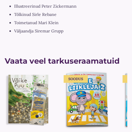
Illustreerinud Peter Zickermann
Tõlkinud Sirle Rebane
Toimetanud Mari Klein
Väljaandja Siremar Grupp
Vaata veel tarkuseraamatuid
SOODUS
S