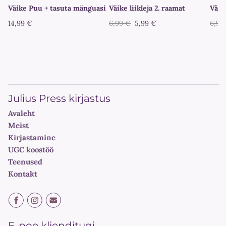
Väike Puu + tasuta mänguasi
Väike liikleja 2. raamat
Väike
14,99 €
6,99 €
5,99 €
6,99
Julius Press kirjastus
Avaleht
Meist
Kirjastamine
UGC koostöö
Teenused
Kontakt
E-poe klienditugi