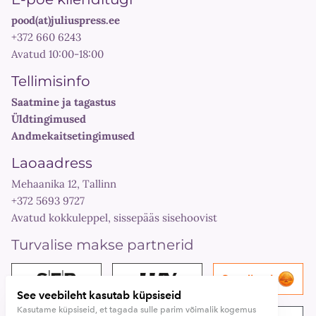
pood(at)juliuspress.ee
+372 660 6243
Avatud 10:00-18:00
Tellimisinfo
Saatmine ja tagastus
Üldtingimused
Andmekaitsetingimused
Laoaadress
Mehaanika 12, Tallinn
+372 5693 9727
Avatud kokkuleppel, sissepääs sisehoovist
Turvalise makse partnerid
See veebileht kasutab küpsiseid
Kasutame küpsiseid, et tagada sulle parim võimalik kogemus