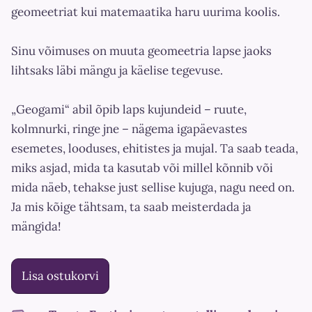
geomeetriat kui matemaatika haru uurima koolis.
Sinu võimuses on muuta geomeetria lapse jaoks
lihtsaks läbi mängu ja käelise tegevuse.
„Geogami“ abil õpib laps kujundeid – ruute,
kolmnurki, ringe jne – nägema igapäevastes
esemetes, looduses, ehitistes ja mujal. Ta saab teada,
miks asjad, mida ta kasutab või millel kõnnib või
mida näeb, tehakse just sellise kujuga, nagu need on.
Ja mis kõige tähtsam, ta saab meisterdada ja
mängida!
Lisa ostukorvi