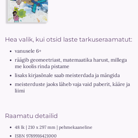
Hea valik, kui otsid laste tarkuseraamatut:
vanusele 6+
räägib geomeetriast, matemaatika harust, millega
me koolis rinda pistame
lisaks kirjasõnale saab meisterdada ja mängida
meisterduste jaoks läheb vaja vaid paberit, kääre ja
liimi
Raamatu detailid
48 lk | 210 x 297 mm | pehmekaaneline
ISBN 9789916421000