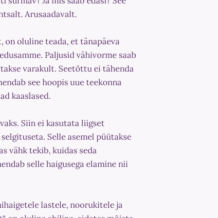
ati surmav? Ja mis saab edasi? See
htsalt. Arusaadavalt.
, on oluline teada, et tänapäeva
i edusamme. Paljusid vähivorme saab
tatakse varakult. Seetõttu ei tähenda
ähendab see hoopis uue teekonna
mad kaaslased.
aks. Siin ei kasutata liigset
 selgituseta. Selle asemel püütakse
das vähk tekib, kuidas seda
hendab selle haigusega elamine nii
haigetele lastele, noorukitele ja