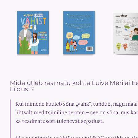
Mida ütleb raamatu kohta Luive Merilai E
Liidust?
Kui inimene kuuleb sõna „vähk“, tundub, nagu maail
lihtsalt meditsiiniline termin – see on sõna, mis k
ka teadmatusest tulenevat segadust.