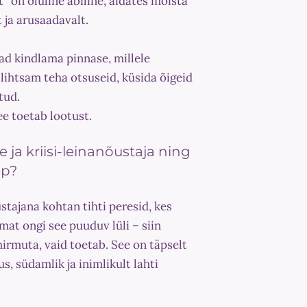
on oluline abiline, aidates mõista
 ja arusaadavalt.
ad kindlama pinnase, millele
lihtsam teha otsuseid, küsida õigeid
tud.
ee toetab lootust.
 ja kriisi-leinanõustaja ning
ep?
ustajana kohtan tihti peresid, kes
mat ongi see puuduv lüli – siin
i hirmuta, vaid toetab. See on täpselt
s, südamlik ja inimlikult lahti