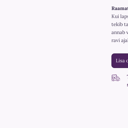
Raamat 
Kui lap
tekib ta
annab v
ravi aja
Lisa 