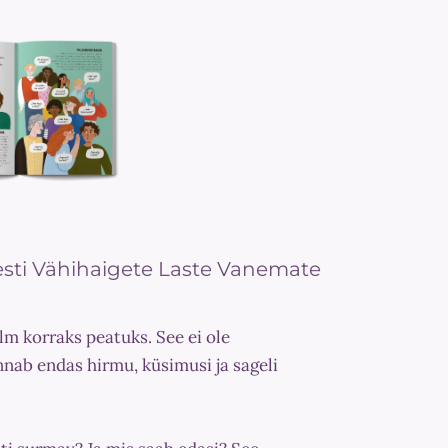
esti Vähihaigete Laste Vanemate
m korraks peatuks. See ei ole
annab endas hirmu, küsimusi ja sageli