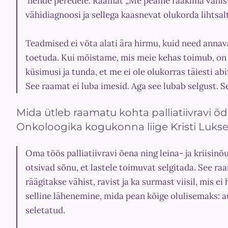
nende peredele. Raamat „Me peame rääkima vähist“ 
vähidiagnoosi ja sellega kaasnevat olukorda lihtsalt
Teadmised ei võta alati ära hirmu, kuid need annav
toetuda. Kui mõistame, mis meie kehas toimub, on 
küsimusi ja tunda, et me ei ole olukorras täiesti abi
See raamat ei luba imesid. Aga see lubab selgust. S
Mida ütleb raamatu kohta palliatiivravi õde
Onkoloogika kogukonna liige Kristi Luks
Oma töös palliatiivravi õena ning leina- ja kriisinõ
otsivad sõnu, et lastele toimuvat selgitada. See raa
räägitakse vähist, ravist ja ka surmast viisil, mis e
selline lähenemine, mida pean kõige olulisemaks: au
seletatud.