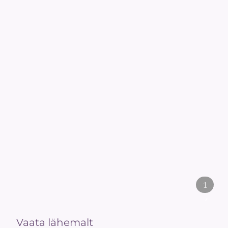
1
/
2
Vaata lähemalt