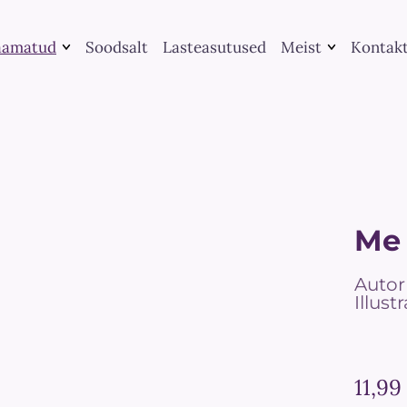
aamatud
Soodsalt
Lasteasutused
Meist
Kontak
Raamatute
Kategooria järgi
kirjastamine
Leia raamat
UGC koostöö
Me peame rääkima
Teenused
Suveraamatud
Me 
Autor
Illus
11,99