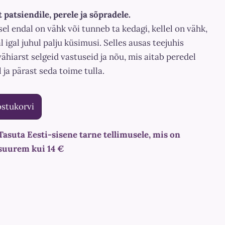
patsiendile, perele ja sõpradele.
sel endal on vähk või tunneb ta kedagi, kellel on vähk,
l igal juhul palju küsimusi. Selles ausas teejuhis
ähiarst selgeid vastuseid ja nõu, mis aitab peredel
l ja pärast seda toime tulla.
ostukorvi
Tasuta Eesti-sisene tarne tellimusele, mis on
suurem kui 14 €