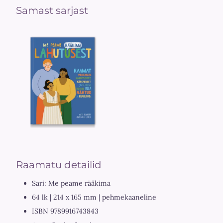
Samast sarjast
Raamatu detailid
Sari: Me peame rääkima
64 lk | 214 x 165 mm | pehmekaaneline
ISBN 9789916743843