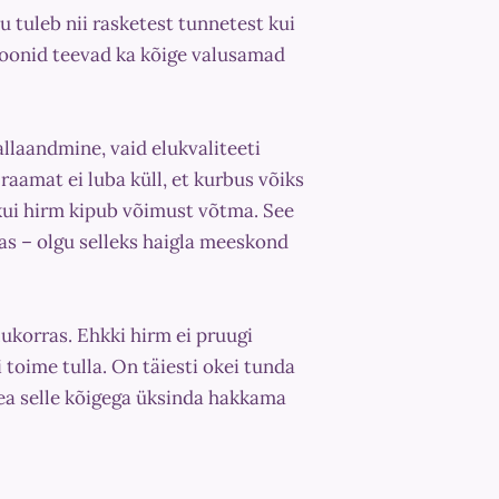
tu tuleb nii rasketest tunnetest kui
sioonid teevad ka kõige valusamad
e allaandmine, vaid elukvaliteeti
raamat ei luba küll, et kurbus võiks
 kui hirm kipub võimust võtma. See
mas – olgu selleks haigla meeskond
korras. Ehkki hirm ei pruugi
 toime tulla. On täiesti okei tunda
pea selle kõigega üksinda hakkama