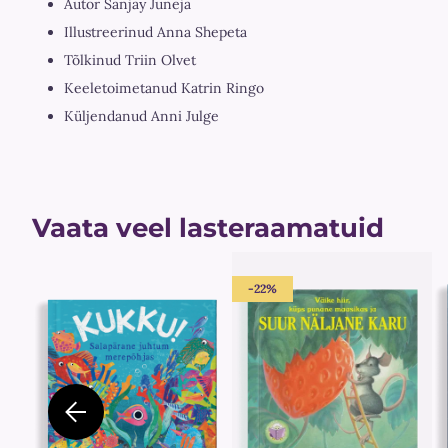
Autor Sanjay Juneja
Illustreerinud Anna Shepeta
Tõlkinud Triin Olvet
Keeletoimetanud Katrin Ringo
Küljendanud Anni Julge
Vaata veel lasteraamatuid
-22%