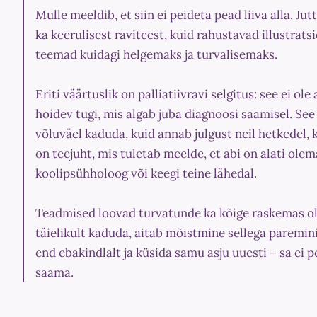
Mulle meeldib, et siin ei peideta pead liiva alla. Jut
ka keerulisest raviteest, kuid rahustavad illustrat
teemad kuidagi helgemaks ja turvalisemaks.
Eriti väärtuslik on palliatiivravi selgitus: see ei ol
hoidev tugi, mis algab juba diagnoosi saamisel. See 
võluväel kaduda, kuid annab julgust neil hetkedel,
on teejuht, mis tuletab meelde, et abi on alati ole
koolipsühholoog või keegi teine lähedal.
Teadmised loovad turvatunde ka kõige raskemas olu
täielikult kaduda, aitab mõistmine sellega paremini
end ebakindlalt ja küsida samu asju uuesti – sa ei 
saama.