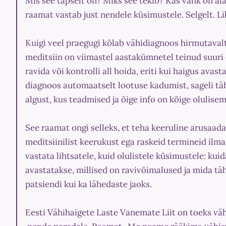
Mis see täpselt on? Miks see tekib? Kas vähk on al
raamat vastab just nendele küsimustele. Selgelt. Li
Kuigi veel praegugi kõlab vähidiagnoos hirmutavalt
meditsiin on viimastel aastakümnetel teinud suur
ravida või kontrolli all hoida, eriti kui haigus avas
diagnoos automaatselt lootuse kadumist, sageli t
algust, kus teadmised ja õige info on kõige olulise
See raamat ongi selleks, et teha keeruline arusaadav
meditsiinilist keerukust ega raskeid termineid ilma
vastata lihtsatele, kuid olulistele küsimustele: kui
avastatakse, millised on ravivõimalused ja mida tä
patsiendi kui ka lähedaste jaoks.
Eesti Vähihaigete Laste Vanemate Liit on toeks vähi