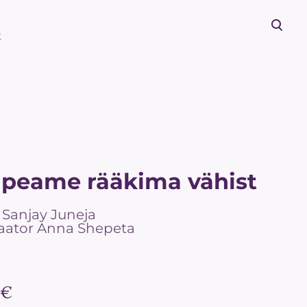
t
lisati ostukorvi.
Vaata ostukorvi
peame rääkima vähist
 Sanjay Juneja
traator Anna Shepeta
 €