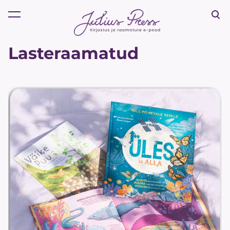
lisati ostukorvi.
Vaata ostukorvi
Lasteraamatud