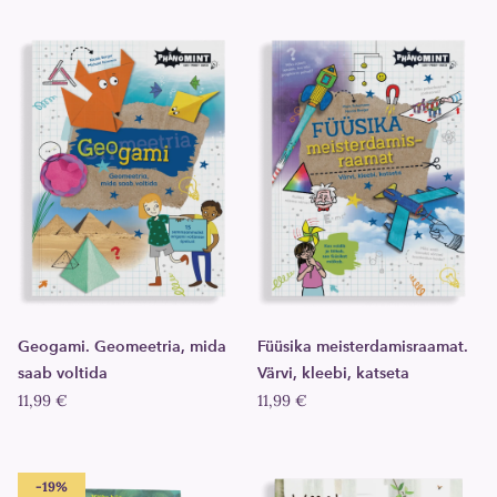
Geogami. Geomeetria, mida
Füüsika meisterdamisraamat.
saab voltida
Värvi, kleebi, katseta
11,99 €
11,99 €
-19%