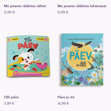
Me peame rääkima vähist
Me peame rääkima lahutusest
11,99 €
11,99 €
Olli päev
Päev ja öö
3,99 €
14,99 €