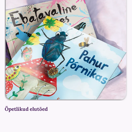
Õpetlikud elutõed