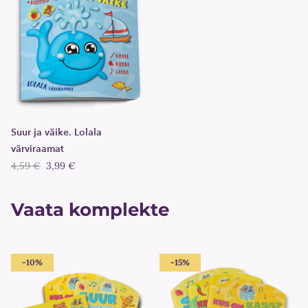
Suur ja väike. Lolala
värviraamat
4,59 €
3,99 €
Vaata komplekte
-10%
-15%