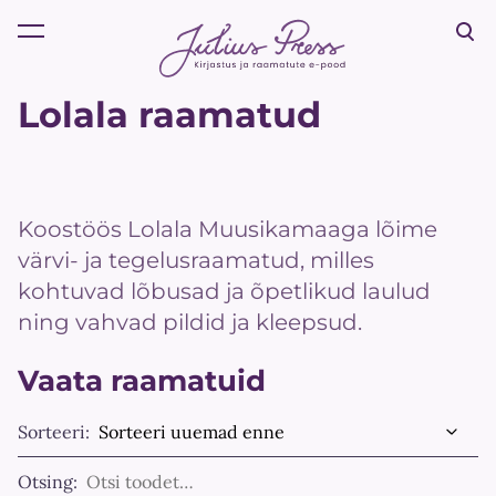
lisati ostukorvi.
Vaata ostukorvi
Lolala raamatud
Koostöös Lolala Muusikamaaga lõime
värvi- ja tegelusraamatud, milles
kohtuvad lõbusad ja õpetlikud laulud
ning vahvad pildid ja kleepsud.
Vaata raamatuid
Sorteeri:
Otsing: