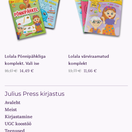
Lolala Põnnipähkliga
Lolala värviraamatud
komplekt. Vali ise
komplekt
16,17 €
14,49 €
13,77 €
11,66 €
Julius Press kirjastus
Avaleht
Meist
Kirjastamine
UGC koostöö
Teenused