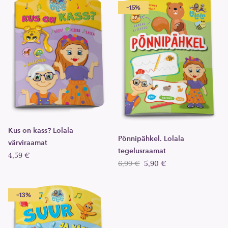
-15%
Kus on kass? Lolala
Põnnipähkel. Lolala
värviraamat
tegelusraamat
4,59 €
6,99 €
5,90 €
-13%