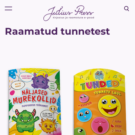
lisati ostukorvi.
Vaata ostukorvi
Raamatud tunnetest