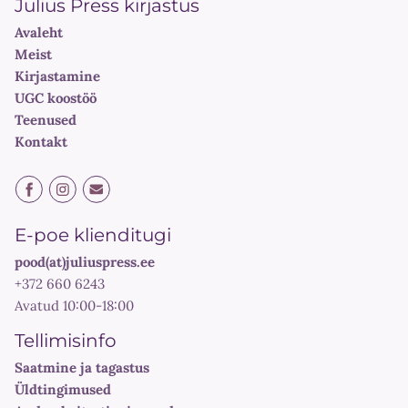
Julius Press kirjastus
Avaleht
Meist
Kirjastamine
UGC koostöö
Teenused
Kontakt
E-poe klienditugi
pood(at)juliuspress.ee
+372 660 6243
Avatud 10:00-18:00
Tellimisinfo
Saatmine ja tagastus
Üldtingimused